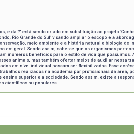
s, e daí?’ está sendo criado em substituição ao projeto 'Conhe
ndo, Rio Grande do Sul' visando ampliar o escopo e a abordag
onservação, meio ambiente e a história natural e biologia de i
co em geral. Sendo assim, sabe-se que os organismos perten
 inúmeros benefícios para o estilo de vida que possuímos. Al
sses animais, mas também ofertar meios de auxiliar nessa tra
dos em nível individual possam ser flexibilizados. Esse acré
trabalhos realizados na academia por profissionais da área, p
de ensino superior e a sociedade. Sendo assim, existe a respon
s científicos ou populares.