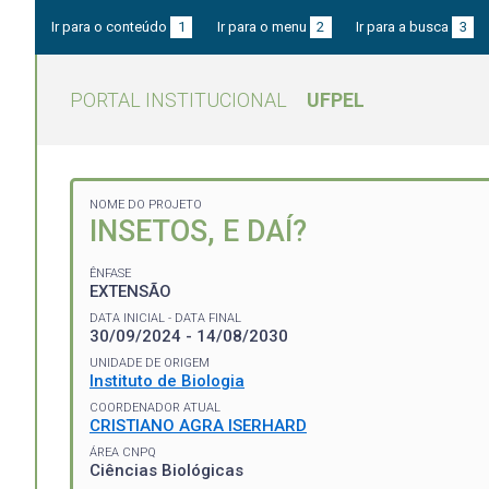
Ir para o conteúdo
1
Ir para o menu
2
Ir para a busca
3
PORTAL INSTITUCIONAL
UFPEL
NOME DO PROJETO
INSETOS, E DAÍ?
ÊNFASE
EXTENSÃO
DATA INICIAL - DATA FINAL
30/09/2024 - 14/08/2030
UNIDADE DE ORIGEM
Instituto de Biologia
COORDENADOR ATUAL
CRISTIANO AGRA ISERHARD
ÁREA CNPQ
Ciências Biológicas