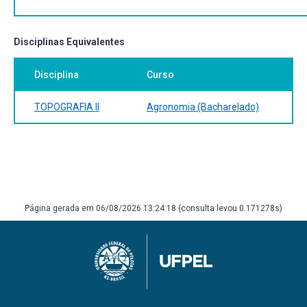
4.2. Normas técnicas de desenho técnico (formatos de
papel, margens, selo);
4.3. Processos de plotagens dos pontos sobre o
Disciplinas Equivalentes
documento cartográfico;
4.4. Escolha da escala numérica de representação;
Disciplina
Curso
4.4. Convenções e simbologia utilizada.
TOPOGRAFIA II
Agronomia (Bacharelado)
UNIDADE V – MÉTODOS INDIRETOS DE AVALIAÇÃO DE
ÁREAS
5.1. Método geométrico;
5.2. Método digital;
5.3. Método mecânico.
INIDADE VI – ALTIMETRIA
Página gerada em 06/08/2026 13:24:18 (consulta levou 0.171278s)
6.1 Superfícies de referência utilizadas em
levantamentos altimétricos;
6.1.1. Geoide (altitude);
6.1.1. Superfície arbitrária (cota);
6.2 Métodos gerais de nivelamento;
6.2.1. Nivelamento barométrico;
6.2.2. Nivelamento geométrico;