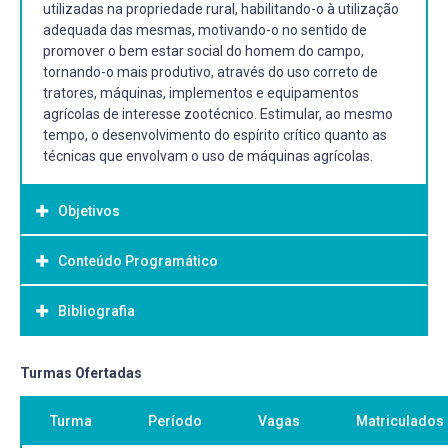
utilizadas na propriedade rural, habilitando-o à utilização
adequada das mesmas, motivando-o no sentido de
promover o bem estar social do homem do campo,
tornando-o mais produtivo, através do uso correto de
tratores, máquinas, implementos e equipamentos
agrícolas de interesse zootécnico. Estimular, ao mesmo
tempo, o desenvolvimento do espírito crítico quanto as
técnicas que envolvam o uso de máquinas agrícolas.
Objetivos
Conteúdo Programático
Objetivo Geral:
Noções de física básica; Tratores agrícolas; Motores
Bibliografia
1. Física básica;
agrícolas; Máquinas para preparo do solo; Máquinas para
2. Tratores agrícolas;
semear; Máquinas para adubar; Máquinas para
3. Motores agrícolas;
tratamentos culturais; Máquinas para forragem;
Bibliografia Básica:
Turmas Ofertadas
4. Máquinas para preparo do solo;
Máquinas para fenação; Segurança na utilização de
5. Máquinas para semear;
ALONÇO, A. dos S., MACHADO, A. L. T., FERREIRA, M. F. P.
máquinas agrícolas.
Turma
Período
Vagas
Matriculados
6. Máquinas para adubar;
Máquinas para silagem fenação. Pelotas: Editora e
7. Máquinas para tratamentos culturais;
Gráfica da UFPel, 2004. 227p.