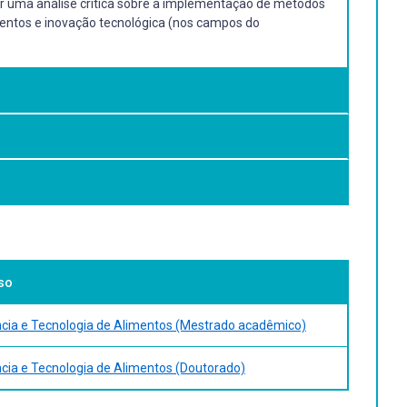
lver uma análise crítica sobre a implementação de métodos
mentos e inovação tecnológica (nos campos do
odos Instrumentais (Cromatografia líquida de alta
ights. Analytical chemistry. 2017. DOI:
so
ncia e Tecnologia de Alimentos (Mestrado acadêmico)
ytical and Bioanalytical Chemistry, v. 410 (3). 2018. DOI:
ncia e Tecnologia de Alimentos (Doutorado)
tive screening to accurate quantification tool.(Review).