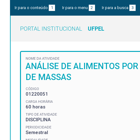
Ir para o conteúdo
1
Ir para o menu
2
Ir para a busca
3
PORTAL INSTITUCIONAL
UFPEL
NOME DA ATIVIDADE
ANÁLISE DE ALIMENTOS POR
DE MASSAS
CÓDIGO
01220051
CARGA HORÁRIA
60 horas
TIPO DE ATIVIDADE
DISCIPLINA
PERIODICIDADE
Semestral