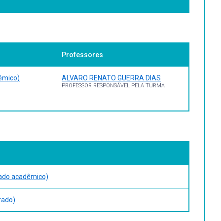
ica à pesquisa.
Professores
 61f.
ymmetry and Congruence' aus dem Nachlass und mit
66.
êmico)
ALVARO RENATO GUERRA DIAS
PROFESSOR RESPONSÁVEL PELA TURMA
rado acadêmico)
rado)