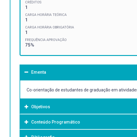
CRÉDITOS
1
CARGA HORÁRIA TEÓRICA
1
CARGA HORÁRIA OBRIGATÓRIA
1
FREQUÊNCIA APROVAÇÃO
75%
Ementa
Co-orientação de estudantes de graduação em atividades d
Objetivos
Conteúdo Programático
Objetivo Geral:
Acompanhar os pós-graduandos na co-orientação de estud