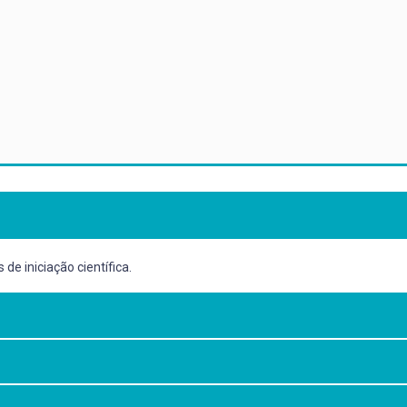
e iniciação científica.
antes de graduação em atividades de iniciação científica.