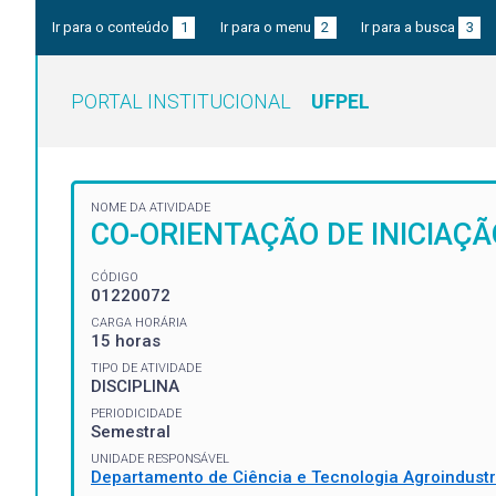
Ir para o conteúdo
1
Ir para o menu
2
Ir para a busca
3
PORTAL INSTITUCIONAL
UFPEL
NOME DA ATIVIDADE
CO-ORIENTAÇÃO DE INICIAÇÃO
CÓDIGO
01220072
CARGA HORÁRIA
15 horas
TIPO DE ATIVIDADE
DISCIPLINA
PERIODICIDADE
Semestral
UNIDADE RESPONSÁVEL
Departamento de Ciência e Tecnologia Agroindustr