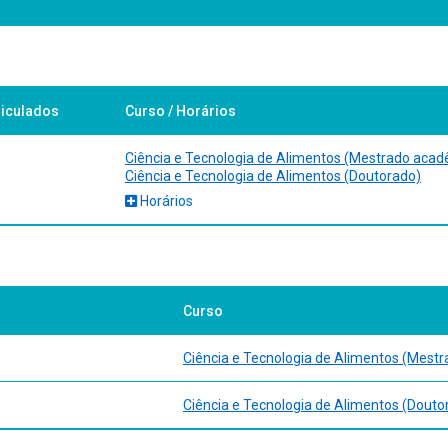
tudantes de cursos de graduação, em atividades de iniciação científ
and Semantics. Oxford University Press, 2016.
riculados
Curso / Horários
os: manual de normas da Universidade Federal de Pelotas. Pelotas, 2006.
stemology of science. In: (Ed.). Symmetrie: Ergänzt durch den Text ,S
 Volkert. Berlin, Heidelberg: Springer Berlin Heidelberg, 2017. p.153-1
Ciência e Tecnologia de Alimentos (Mestrado acad
Ciência e Tecnologia de Alimentos (Doutorado)
Horários
Curso
Ciência e Tecnologia de Alimentos (Mest
Ciência e Tecnologia de Alimentos (Douto