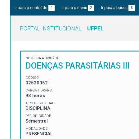
Ir para o conteúdo
1
Ir para o menu
2
Ir para a busca
3
PORTAL INSTITUCIONAL
UFPEL
NOME DA ATIVIDADE
DOENÇAS PARASITÁRIAS III
CÓDIGO
02520052
CARGA HORÁRIA
93 horas
TIPO DE ATIVIDADE
DISCIPLINA
PERIODICIDADE
Semestral
MODALIDADE
PRESENCIAL