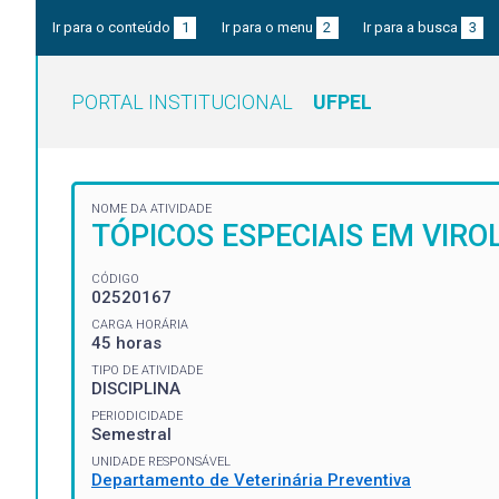
Ir para o conteúdo
1
Ir para o menu
2
Ir para a busca
3
PORTAL INSTITUCIONAL
UFPEL
NOME DA ATIVIDADE
TÓPICOS ESPECIAIS EM VIRO
CÓDIGO
02520167
CARGA HORÁRIA
45 horas
TIPO DE ATIVIDADE
DISCIPLINA
PERIODICIDADE
Semestral
UNIDADE RESPONSÁVEL
Departamento de Veterinária Preventiva