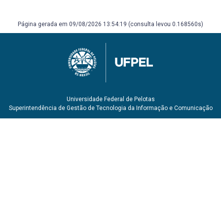
DIDIER JUNIOR, Fredie; ZANETI JÚNIOR, Hermes. Curso de
direito processual civil, v. 4: processo coletivo. 24. ed.
Página gerada em 09/08/2026 13:54:19 (consulta levou 0.168560s)
Salvador: Juspodivm, 2022.
SIQUEIRA JUNIOR, Paulo Hamilton. Direito processual
constitucional. 8. São Paulo: Saraiva Jur, 2023. E-book.
Disponível em: <
https://app.minhabiblioteca.com.br/books/9786555599626
>.
Universidade Federal de Pelotas
Superintendência de Gestão de Tecnologia da Informação e Comunicação