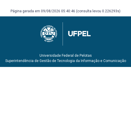
Lemos Editorial, 1999.
DANTO, Arthur C. A Transfiguração do lugar-comum. São
Página gerada em 09/08/2026 05:40:46 (consulta levou 0.226293s)
Paulo: Cosac & Naify, 2005.
DIDI-HUBERMAN, Georges. O que vemos, o que nos olha.
São Paulo: ED. 34, 1998.
FARIAS, Agnaldo; ROELS Jr., Reynaldo. COTIDIANO/ARTE:
Objeto anos 60/90. São Paulo: Itaú Cultural, 1999.
(catálogo de exposição).
VIRILIO, Paul. O Espaço Crítico. São Paulo: Ed. 34, 1993.
Universidade Federal de Pelotas
Superintendência de Gestão de Tecnologia da Informação e Comunicação