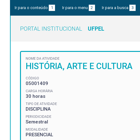
Ir para o conteúdo
1
Ir para o menu
2
Ir para a busca
3
PORTAL INSTITUCIONAL
UFPEL
NOME DA ATIVIDADE
HISTÓRIA, ARTE E CULTURA
CÓDIGO
05001409
CARGA HORÁRIA
30 horas
TIPO DE ATIVIDADE
DISCIPLINA
PERIODICIDADE
Semestral
MODALIDADE
PRESENCIAL