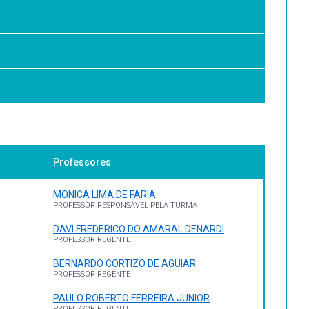
ica e crítica aplicada ao design de jogos. Compreender o
ócio-histórica que forneça subsídios para a produção de
Professores
MONICA LIMA DE FARIA
PROFESSOR RESPONSÁVEL PELA TURMA
DAVI FREDERICO DO AMARAL DENARDI
16.
PROFESSOR REGENTE
BERNARDO CORTIZO DE AGUIAR
PROFESSOR REGENTE
2. ed. Porto Alegre: AMGH Editora; Bookman, 2014.
PAULO ROBERTO FERREIRA JUNIOR
PROFESSOR REGENTE