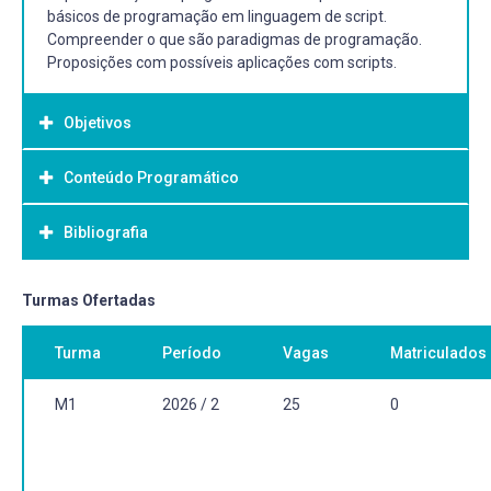
básicos de programação em linguagem de script.
Compreender o que são paradigmas de programação.
Proposições com possíveis aplicações com scripts.
Objetivos
Conteúdo Programático
Objetivo Geral:
Aprender a desenvolver programas de computador em
Bibliografia
linguagem de scripts.
Bibliografia Básica:
Turmas Ofertadas
CORMEN, Thomas H., et al. Algoritmos: Teoria e prática.
Turma
Período
Vagas
Matriculados
Rio de Janeiro : Elsevier, 2012. 3a. Edição. ISBN
9788535236996. (6 exemplares na biblioteca BCP,
número de chamada: 005.1 A394 3.ed).
M1
2026 / 2
25
0
IERUSALIMSCHY, Roberto. Programando em Lua. Rio de
Janeiro: Editora LTC, 2015.
NYSTROM, Robert. Game Programming Patterns. 2021.