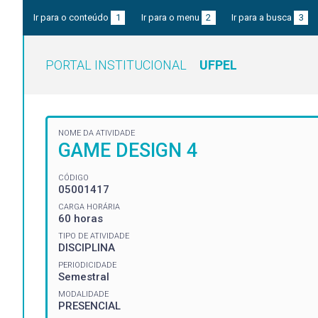
Ir para o conteúdo
1
Ir para o menu
2
Ir para a busca
3
PORTAL INSTITUCIONAL
UFPEL
NOME DA ATIVIDADE
GAME DESIGN 4
CÓDIGO
05001417
CARGA HORÁRIA
60 horas
TIPO DE ATIVIDADE
DISCIPLINA
PERIODICIDADE
Semestral
MODALIDADE
PRESENCIAL