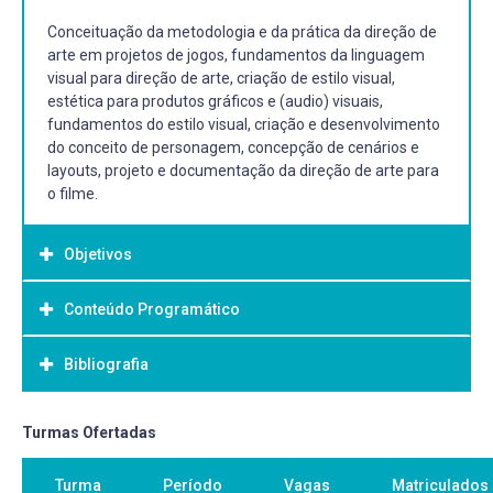
Conceituação da metodologia e da prática da direção de
arte em projetos de jogos, fundamentos da linguagem
visual para direção de arte, criação de estilo visual,
estética para produtos gráficos e (audio) visuais,
fundamentos do estilo visual, criação e desenvolvimento
do conceito de personagem, concepção de cenários e
layouts, projeto e documentação da direção de arte para
o filme.
Objetivos
Conteúdo Programático
Objetivo Geral:
Proporcionar conhecimento sobre estética e estilo nos
Bibliografia
jogos e da arte para o desenvolvimento projetual em
direção de arte;
Trabalhar repertórios nas áreas que são relacionadas a
Bibliografia Básica:
Turmas Ofertadas
esta prática, como o cinema, a arquitetura, a moda, a
KANDINSKY, Wassily. Ponto e linha sobre plano:
fotografia, o design, a música e as outras artes visuais;
Turma
Período
Vagas
Matriculados
contribuição a análise dos elementos da pintura. 2.ed. São
Propor exercícios de análise e reflexão que provoquem a