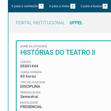
Ir para o conteúdo
1
Ir para o menu
2
Ir para a busca
3
PORTAL INSTITUCIONAL
UFPEL
NOME DA ATIVIDADE
HISTÓRIAS DO TEATRO II
CÓDIGO
05001444
CARGA HORÁRIA
60 horas
TIPO DE ATIVIDADE
DISCIPLINA
PERIODICIDADE
Semestral
MODALIDADE
PRESENCIAL