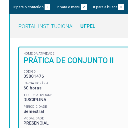
Ir para o conteúdo
1
Ir para o menu
2
Ir para a busca
3
PORTAL INSTITUCIONAL
UFPEL
NOME DA ATIVIDADE
PRÁTICA DE CONJUNTO II
CÓDIGO
05001476
CARGA HORÁRIA
60 horas
TIPO DE ATIVIDADE
DISCIPLINA
PERIODICIDADE
Semestral
MODALIDADE
PRESENCIAL