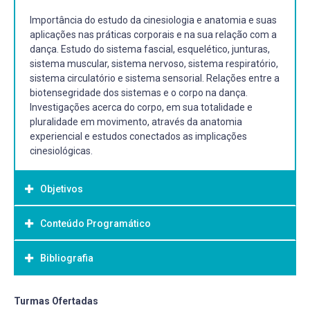
Importância do estudo da cinesiologia e anatomia e suas
aplicações nas práticas corporais e na sua relação com a
dança. Estudo do sistema fascial, esquelético, junturas,
sistema muscular, sistema nervoso, sistema respiratório,
sistema circulatório e sistema sensorial. Relações entre a
biotensegridade dos sistemas e o corpo na dança.
Investigações acerca do corpo, em sua totalidade e
pluralidade em movimento, através da anatomia
experiencial e estudos conectados as implicações
cinesiológicas.
Objetivos
Conteúdo Programático
Objetivo Geral:
Apresentar estudos da anatomia e cinesiologia, na sua
Bibliografia
relação com a dança. Desenvolver compreensão sobre
conceitos e definições sobre planos, posições, direções e
regiões corporais. Apresentar abordagens somáticas da
Bibliografia Básica:
Turmas Ofertadas
Anatomia e Cinesiologia. Oportunizar estudos de