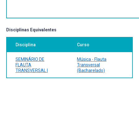
WILLIAMON, Aaron. Musical excellence: strategies and
techniques to enhance performance. New York: Oxford
University Press, 2008.
Disciplinas Equivalentes
Bibliografia Complementar:
DEBOST, Michael. The Simple Flute. London: Oxford
Disciplina
Curso
University Press, 2006.
LABOISSIÈRE, Marília. Interpretação musical: a dimensão
SEMINÁRIO DE
Música - Flauta
recriadora da 'comunicação' poética. São Paulo:
FLAUTA
Transversal
Annablume, 2007.
TRANSVERSAL I
(Bacharelado)
QUANTZ, Johann Joaquim. On Playing the flute.
Translated with notes and introduction by Edward R. Reilly.
NY: Schirmer Books, 1985.
SOUZA, Davson de. Fisiologia da Performance Musical.
Postura e Respiração: Fatores de Interferência na
Performance Musical do Flautista. 2008, 107 p.
Dissertação (Mestrado em Música) – PPGMUS UFBA,
Salvador.
Disponível:https://repositorio.ufba.br/ri/handle/ri/12559
Acesso em 29 de ago. 2023.