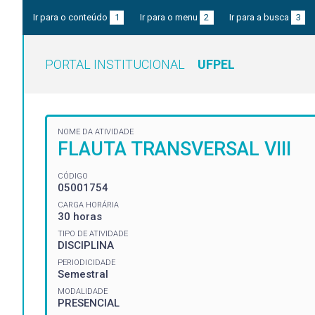
Ir para o conteúdo
1
Ir para o menu
2
Ir para a busca
3
PORTAL INSTITUCIONAL
UFPEL
NOME DA ATIVIDADE
FLAUTA TRANSVERSAL VIII
CÓDIGO
05001754
CARGA HORÁRIA
30 horas
TIPO DE ATIVIDADE
DISCIPLINA
PERIODICIDADE
Semestral
MODALIDADE
PRESENCIAL