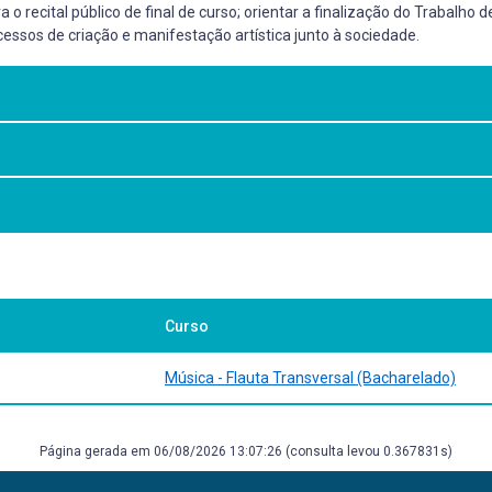
a o recital público de final de curso; orientar a finalização do Trabalh
essos de criação e manifestação artística junto à sociedade.
 por meio de estudo da estética, do estilo e da interpretação; estimular
dentidade cultural e incentivando a construção de suas próprias concepç
 Alphonse Leduc,1934.
Curso
 Flûte. Paris: Alphonse Leduc, 1958.
Janeiro: Vitale,1982.
Música - Flauta Transversal (Bacharelado)
Alphonse Leduc,1906.
Página gerada em 06/08/2026 13:07:26 (consulta levou 0.367831s)
Dover, 1964.
sity Press, 2006.