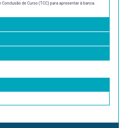
o de Conclusão de Curso (TCC) para apresentar à banca.
 o aluno a transitar e dialogar com as diversas
ões estéticas; práticas das competências relacionadas à