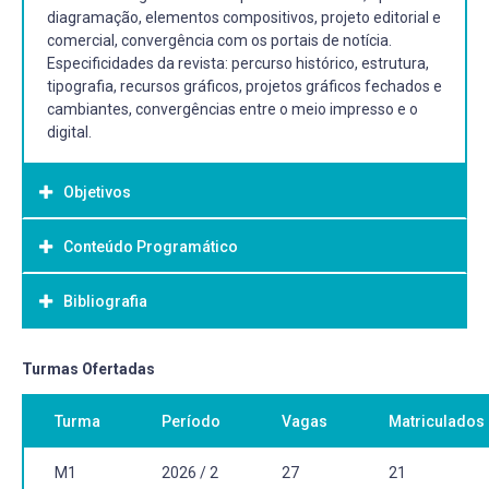
diagramação, elementos compositivos, projeto editorial e
comercial, convergência com os portais de notícia.
Especificidades da revista: percurso histórico, estrutura,
tipografia, recursos gráficos, projetos gráficos fechados e
cambiantes, convergências entre o meio impresso e o
digital.
Objetivos
Conteúdo Programático
Objetivo Geral:
Capacitar o/a aluno/a para o desenvolvimento do projeto
Bibliografia
gráfico de produtos editoriais, com ênfase em revistas e
jornais, a partir dos conhecimentos teórico-práticos e
analíticos que proporcionem a elaboração de soluções
Bibliografia Básica:
Turmas Ofertadas
gráficas criativas que atualizem tais suportes.
BRINGHURST, Robert. Elementos do estilo tipográfico:
Turma
Período
Vagas
Matriculados
versão 3.0. São Paulo: Cosac & Naify, 2008. 423 p.
LUPTON, Ellen. Pensar com tipos: guia para designers,
escritores, editores e estudantes. São Paulo: Cosac &
M1
2026 / 2
27
21