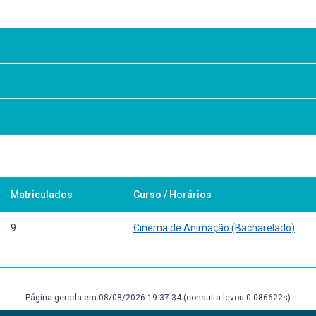
 de Curso Teórico
 3. ed. São Paulo: Atlas, 1996. 159 p. ISBN 852240724X. Número de cham
Matriculados
Curso / Horários
 5. ed. São Paulo: Saraiva, 2006 210 p. ISBN 9788502055322. Número 
9
Cinema de Animação (Bacharelado)
Página gerada em 08/08/2026 19:37:34 (consulta levou 0.086622s)