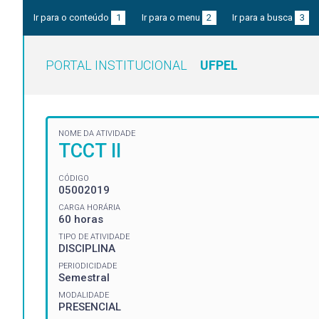
Ir para o conteúdo
1
Ir para o menu
2
Ir para a busca
3
PORTAL INSTITUCIONAL
UFPEL
NOME DA ATIVIDADE
TCCT II
CÓDIGO
05002019
CARGA HORÁRIA
60 horas
TIPO DE ATIVIDADE
DISCIPLINA
PERIODICIDADE
Semestral
MODALIDADE
PRESENCIAL