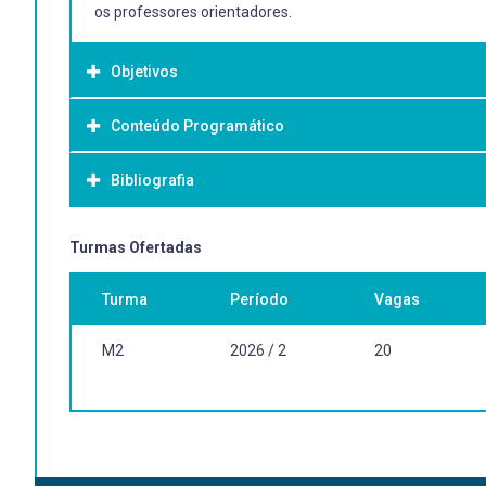
os professores orientadores.
Objetivos
Conteúdo Programático
Objetivo Geral:
Elaboração do artigo científico do Trabalho de Conclusão
Bibliografia
(TCCT) em caráter optativo.
Bibliografia Básica:
Turmas Ofertadas
GIL, Antonio Carlos. Como elaborar projetos de pesquisa.
Turma
Período
Vagas
exemplares) FACHIN, Odília. Fundamentos de metodologia.
M2
2026 / 2
20