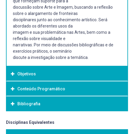
que forneçam suporte para a
discussão sobre Arte e Imagem, buscando a reflexão
sobre o alargamento de fronteiras
disciplinares junto ao conhecimento artístico. Será
abordado os diferentes usos da
imagem e sua problemática nas Artes, bem como a
reflexão sobre visualidade e
narrativas. Por meio de discussões bibliográficas e de
exercícios práticos, o seminário
discute a investigação sobre a temática.
Objetivos
Conteúdo Programático
Objetivo Geral:
.
Bibliografia
1. Imagem e representação - conceito, teoria e
metodologia no campo das Artes
2. Iconologia, Cultura Visual e Semiótica como métodos
Bibliografia Básica:
Disciplinas Equivalentes
de leitura
3. Metodologia para usos de imagens em trabalhos
MITCHELL, W. T. Imagem e Iconografia. Buenos Aires: