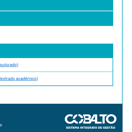
Doutorado)
Mestrado acadêmico)
ão