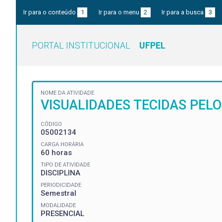
Ir para o conteúdo
1
Ir para o menu
2
Ir para a busca
3
PORTAL INSTITUCIONAL
UFPEL
NOME DA ATIVIDADE
VISUALIDADES TECIDAS PEL
CÓDIGO
05002134
CARGA HORÁRIA
60 horas
TIPO DE ATIVIDADE
DISCIPLINA
PERIODICIDADE
Semestral
MODALIDADE
PRESENCIAL