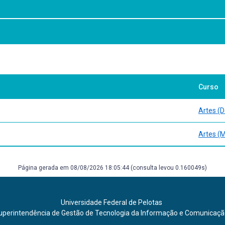
ades
o e audiovisual
Curso
Artes (
Artes (
Página gerada em 08/08/2026 18:05:44 (consulta levou 0.160049s)
Universidade Federal de Pelotas
uperintendência de Gestão de Tecnologia da Informação e Comunicaç