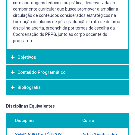
com abordagens teórico e ou prática, desenvolvida em
componente curricular que busca promover a ampliar a
circulação de conteúdos considerados estratégicos na
formação de alunos de pós-graduação. Trata-se de uma
disciplina aberta, preenchida por temas de escolha da
Coordenação do PPPG, junto ao corpo docente do
programa.
Objetivos
Conteúdo Programático
Objetivo Geral:
Estudo aprofundado em Tópicos Especiais de pesquisa.
Bibliografia
Bibliografia Básica:
Disciplinas Equivalentes
REY, Sandra. Da prática à teoria: três instâncias
Disciplina
Curso
metodológicas sobre a pesquisa em poéticas visuais.
Porto Arte, Porto Alegre, v. 7, n. 13, p. 81-95, nov. 1996.
ZAMBONI, Silvio. O paradigma em arte e ciência. In
SEMINÁRIO DE TÓPICOS
Artes (Doutorado)