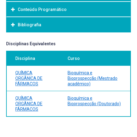
Conteúdo Programático
Objetivo Geral:
Bibliografia
Bibliografia Básica:
Disciplinas Equivalentes
Disciplina
Curso
QUÍMICA
Bioquímica e
ORGÂNICA DE
Bioprospecção (Mestrado
FÁRMACOS
acadêmico)
QUÍMICA
Bioquímica e
ORGÂNICA DE
Bioprospecção (Doutorado)
FÁRMACOS