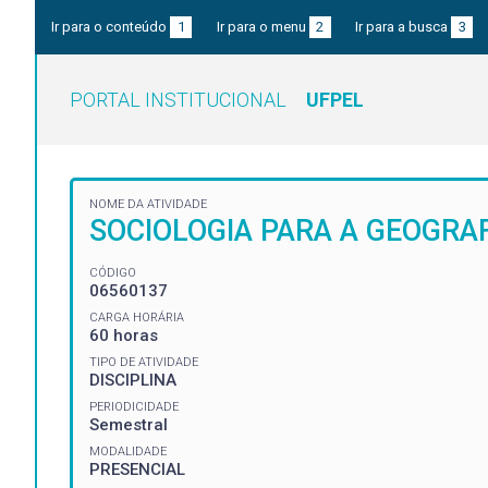
Ir para o conteúdo
1
Ir para o menu
2
Ir para a busca
3
PORTAL INSTITUCIONAL
UFPEL
NOME DA ATIVIDADE
SOCIOLOGIA PARA A GEOGRA
CÓDIGO
06560137
CARGA HORÁRIA
60 horas
TIPO DE ATIVIDADE
DISCIPLINA
PERIODICIDADE
Semestral
MODALIDADE
PRESENCIAL