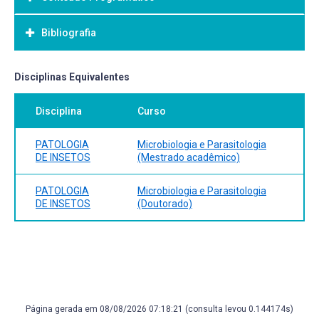
Objetivo Geral:
Bibliografia
Bibliografia Básica:
Disciplinas Equivalentes
Disciplina
Curso
PATOLOGIA
Microbiologia e Parasitologia
DE INSETOS
(Mestrado acadêmico)
PATOLOGIA
Microbiologia e Parasitologia
DE INSETOS
(Doutorado)
Página gerada em 08/08/2026 07:18:21 (consulta levou 0.144174s)