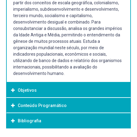
partir dos conceitos de escala geográfica, colonialismo,
imperialismo, subdesenvolvimento e desenvolvimento,
terceiro mundo, socialismo e capitalismo,
desenvolvimento desigual e combinado. Para
consubstanciar a discussão, analisa os grandes impérios
da Idade Antiga e Média, permitindo o entendimento da
gênese de muitos processos atuais. Estuda a
organização mundial neste século, por meio de
indicadores populacionais, econômicos e sociais,
utilizando de banco de dados e relatório dos organismos
internacionais, possibilitando a avaliação do
desenvolvimento humano.
Objetivos
Conteúdo Programático
Objetivo Geral:
Objetivo geral:
Bibliografia
1. Introdução Conceitual.
1.1 O espaço e a escala
Analisar a evolução técnica do espaço geográfico,
1.2 Os sistemas técnicos e a organização do espaço