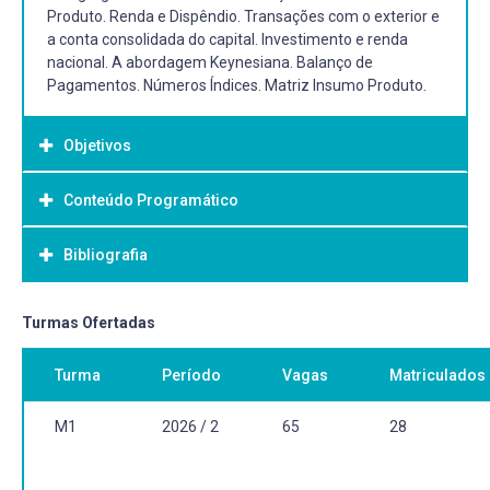
Produto. Renda e Dispêndio. Transações com o exterior e
a conta consolidada do capital. Investimento e renda
nacional. A abordagem Keynesiana. Balanço de
Pagamentos. Números Índices. Matriz Insumo Produto.
Objetivos
Conteúdo Programático
Objetivo Geral:
Introduzir os fundamentos da contabilidade dos
Bibliografia
agregados macroeconômicos e fornecer uma introdução
à macroeconomia.
Bibliografia Básica:
Turmas Ofertadas
FEIJÓ, C. A.; RAMOS, R. L. O. (orgs.). Contabilidade social:
Turma
Período
Vagas
Matriculados
referência atualizada das contas nacionais do Brasil. 5ª
ed. São Paulo: GEN/Atlas, 2021. E-Book (411 p.).
Disponível em:
M1
2026 / 2
65
28
https://pergamum.ufpel.edu.br/acervo/5279805. Acesso
em: 23 fev. 2024.