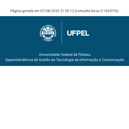
do Rio Grande do Sul: uma análise de insumo-produto.
Porto Alegre: Ensaios FEE, v. 35, n. 2, p. 521-554, dez.
Página gerada em 07/08/2026 21:55:12 (consulta levou 0.166473s)
2014. Disponível em:
https://revistas.planejamento.rs.gov.br/index.php/ensaios/artic
Acesso em: 4 abr. 2024.
MANKIW, N. Gregory. Princípios de macroeconomia. 3ª ed.
São Paulo: Cengage Learning, 2013.
PAULANI, L.; BRAGA, M. B. A nova contabilidade social:
uma introdução à macroeconomia. 5ª ed. São Paulo:
Universidade Federal de Pelotas
Saraiva, 2020. E-Book (226 p.). Disponível em:
Superintendência de Gestão de Tecnologia da Informação e Comunicação
https://pergamum.ufpel.edu.br/acervo/5288684. Aceso
em: 23 fev. 2024.