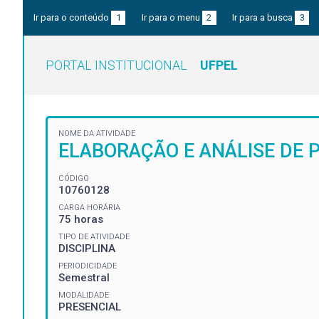
Ir para o conteúdo
1
Ir para o menu
2
Ir para a busca
3
PORTAL INSTITUCIONAL
UFPEL
NOME DA ATIVIDADE
ELABORAÇÃO E ANÁLISE DE 
CÓDIGO
10760128
CARGA HORÁRIA
75 horas
TIPO DE ATIVIDADE
DISCIPLINA
PERIODICIDADE
Semestral
MODALIDADE
PRESENCIAL