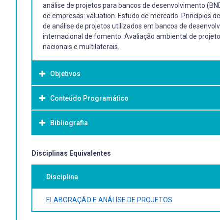
análise de projetos para bancos de desenvolvimento (BND
de empresas: valuation. Estudo de mercado. Princípios de
de análise de projetos utilizados em bancos de desenvol
internacional de fomento. Avaliação ambiental de proje
nacionais e multilaterais.
Objetivos
Conteúdo Programático
Objetivo Geral:
Ensinar os métodos práticos de planejamento e projeto d
Bibliografia
econômicos e sociais.
Bibliografia Básica:
Disciplinas Equivalentes
BRITO, P. Análise e viabilidade de projetos de investimento
Disciplina
CASAROTTO FILHO, N. e KOPPITKE, B. H. Análise de invest
Disponível em: https://pergamum.ufpel.edu.br/acervo/526
MOTTA, R. R.; CALÔBA, G. M. Análise de investimentos: to
ELABORAÇÃO E ANÁLISE DE PROJETOS
Bibliografia Complementar: