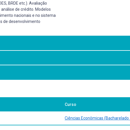
ES, BRDE etc.). Avaliação
 análise de crédito. Modelos
vimento nacionais e no sistema
tos de desenvolvimento
e investimentos
s. São Paulo: Atlas, 2012.
Curso
imentos: manual para solução de problemas e tomadas de decisão. 12ª 
7965 . Acesso em: 24 fev. 2024.
mada de decisão em projetos industriais. São Paulo: Atlas, 2009.
Ciências Econômicas (Bacharelado 