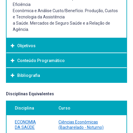
Eficiência
Econômica e Análise Custo/Benefício. Produção, Custos
e Tecnologia da Assistência
a Saúde. Mercados de Seguro Saúde e a Relação de
Agência.
Objetivos
Conteúdo Programático
Objetivo Geral:
Um dos principais objetivos é mostrar quais são e como
Bibliografia
aplicar os
princípios econômicos básicos que irão ser utilizados
mercado de saúde quais as
Bibliografia Básica:
Disciplinas Equivalentes
evidências disponíveis que confirmam ou refutam tais
PIOLA, S. F.; VIANNA, S. M. Economia da saúde: conceitos e
teorias.
Disciplina
Curso
contribuição para a gestão da saúde. Brasília: IPEA, 1995.
Disponível em:
https://repositorio.ipea.gov.br/bitstream/11058/3036/27/EcoS
ECONOMIA
Ciências Econômicas
. Acesso em: 24 fev. 2024.
DA SAÚDE
(Bacharelado - Noturno)