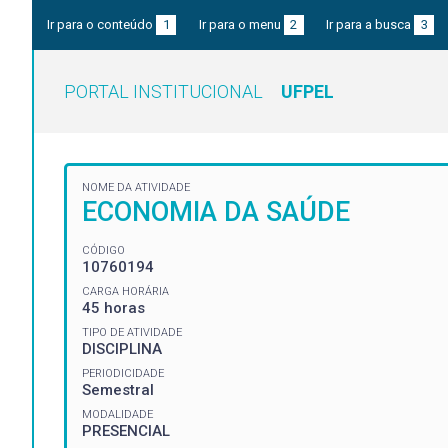
Ir para o conteúdo
1
Ir para o menu
2
Ir para a busca
3
PORTAL INSTITUCIONAL
UFPEL
NOME DA ATIVIDADE
ECONOMIA DA SAÚDE
CÓDIGO
10760194
CARGA HORÁRIA
45 horas
TIPO DE ATIVIDADE
DISCIPLINA
PERIODICIDADE
Semestral
MODALIDADE
PRESENCIAL