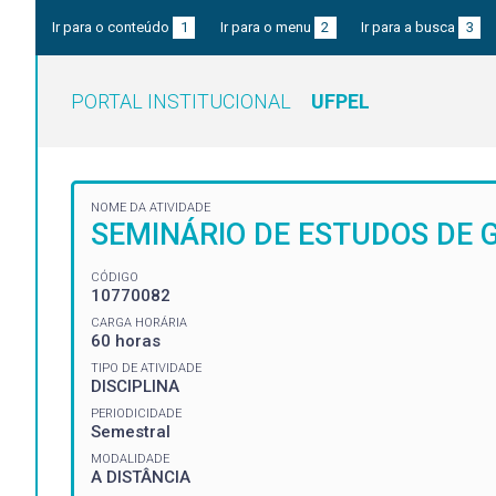
Ir para o conteúdo
1
Ir para o menu
2
Ir para a busca
3
PORTAL INSTITUCIONAL
UFPEL
NOME DA ATIVIDADE
SEMINÁRIO DE ESTUDOS DE 
CÓDIGO
10770082
CARGA HORÁRIA
60 horas
TIPO DE ATIVIDADE
DISCIPLINA
PERIODICIDADE
Semestral
MODALIDADE
A DISTÂNCIA