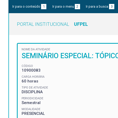
Ir para o conteúdo
1
Ir para o menu
2
Ir para a busca
3
PORTAL INSTITUCIONAL
UFPEL
NOME DA ATIVIDADE
SEMINÁRIO ESPECIAL: TÓPIC
CÓDIGO
10900083
CARGA HORÁRIA
60 horas
TIPO DE ATIVIDADE
DISCIPLINA
PERIODICIDADE
Semestral
MODALIDADE
PRESENCIAL