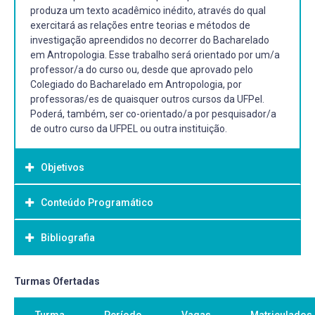
produza um texto acadêmico inédito, através do qual
exercitará as relações entre teorias e métodos de
investigação apreendidos no decorrer do Bacharelado
em Antropologia. Esse trabalho será orientado por um/a
professor/a do curso ou, desde que aprovado pelo
Colegiado do Bacharelado em Antropologia, por
professoras/es de quaisquer outros cursos da UFPel.
Poderá, também, ser co-orientado/a por pesquisador/a
de outro curso da UFPEL ou outra instituição.
Objetivos
Conteúdo Programático
Objetivo Geral:
Desenvolver o Projeto e levantamento de dados para
Bibliografia
realização de Trabalho de Conclusão de Curso
Bibliografia Básica:
Turmas Ofertadas
Todas as referências do trabalho devem ser obrigatória e
Turma
Período
Vagas
Matriculados