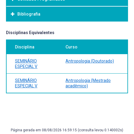
Objetivo Geral:
Objetivo livre - a ser definido pelo Professor, de acordo
Bibliografia
com o tema trabalhado em cada oferta.
Bibliografia Básica:
Disciplinas Equivalentes
A ser definida pelo Professor, de acordo com o tema
Disciplina
Curso
trabalhado em cada oferta.
SEMINÁRIO
Antropologia (Doutorado)
ESPECIAL V
SEMINÁRIO
Antropologia (Mestrado
ESPECIAL V
acadêmico)
Página gerada em 08/08/2026 16:59:15 (consulta levou 0.140002s)