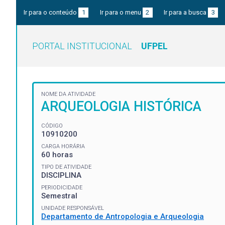
Ir para o conteúdo
1
Ir para o menu
2
Ir para a busca
3
PORTAL INSTITUCIONAL
UFPEL
NOME DA ATIVIDADE
ARQUEOLOGIA HISTÓRICA
CÓDIGO
10910200
CARGA HORÁRIA
60 horas
TIPO DE ATIVIDADE
DISCIPLINA
PERIODICIDADE
Semestral
UNIDADE RESPONSÁVEL
Departamento de Antropologia e Arqueologia