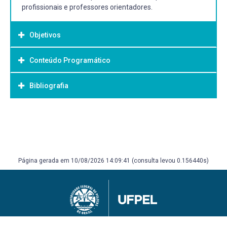
profissionais e professores orientadores.
Objetivos
Conteúdo Programático
Objetivo Geral:
Oferecer ao aluno vivência profissional na área de
Bibliografia
Farmácia Magistral ou de Manipulação de
Quimioterápicos
Bibliografia Básica:
ANSEL, H.C.; POPOVICH, N.G.; ALLEN, L.V. Farmacotécnica:
formas farmacêuticas e sistemas de liberação de
fármacos. 6 ed. São Paulo: Premier, 2000.
Página gerada em 10/08/2026 14:09:41 (consulta levou 0.156440s)
PRISTA, L.N. et al. Tecnologia farmacêutica. 6 ed. Lisboa:
Fundação Calouste Gulbenkian, 2003.
AULTON, M.E. Delineamento de formas farmacêuticas. 2
ed. Porto Alegre: Artmed, 2005.
Bibliografia Complementar: