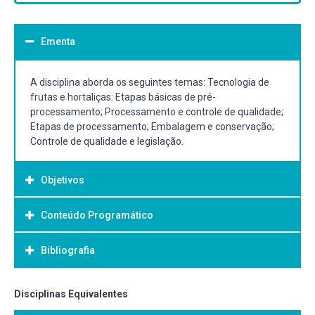
Ementa
A disciplina aborda os seguintes temas: Tecnologia de
frutas e hortaliças: Etapas básicas de pré-
processamento; Processamento e controle de qualidade;
Etapas de processamento; Embalagem e conservação;
Controle de qualidade e legislação.
Objetivos
Conteúdo Programático
Objetivo Geral:
Apresentar as principais tecnologias para o
Bibliografia
processamento de frutas e hortaliças seguindo os
preceitos de qualidade conforme a legislação pertinente.
Bibliografia Básica:
Disciplinas Equivalentes
ARTHEY, D.; DENNIS, C. Procesado de hortalizas.