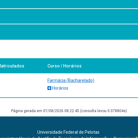
s da ética diretamente ligados à área farmacêutica a fim de fortalece
armacy Practice: A Practical Guide. 1a Ed., Springer, Cam, 2022.
atriculados
Curso / Horários
2 Ed., Oxford University Press, New York, 2008.
Farmácia (Bacharelado)
Horários
hichester, 2002.
Página gerada em 07/08/2026 08:22:45 (consulta levou 0.078804s)
Universidade Federal de Pelotas