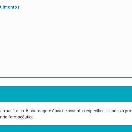
Alimentos
a farmacêutica. A abordagem ética de assuntos específicos ligados à p
stria farmacêutica.