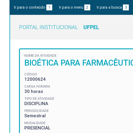
Ir para o conteúdo
1
Ir para o menu
2
Ir para a busca
3
PORTAL INSTITUCIONAL
UFPEL
NOME DA ATIVIDADE
BIOÉTICA PARA FARMACÊUTI
CÓDIGO
12000624
CARGA HORÁRIA
30 horas
TIPO DE ATIVIDADE
DISCIPLINA
PERIODICIDADE
Semestral
MODALIDADE
PRESENCIAL