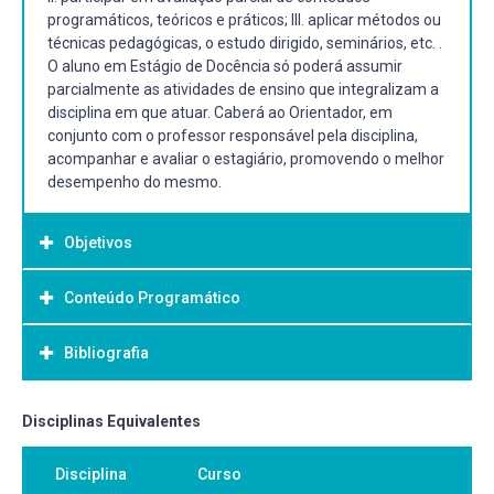
programáticos, teóricos e práticos; III. aplicar métodos ou
técnicas pedagógicas, o estudo dirigido, seminários, etc. .
O aluno em Estágio de Docência só poderá assumir
parcialmente as atividades de ensino que integralizam a
disciplina em que atuar. Caberá ao Orientador, em
conjunto com o professor responsável pela disciplina,
acompanhar e avaliar o estagiário, promovendo o melhor
desempenho do mesmo.
Objetivos
Conteúdo Programático
Objetivo Geral:
...
Bibliografia
I. ministrar aulas teóricas e práticas;
II. participar em avaliação parcial de conteúdos
programáticos, teóricos e práticos;
Bibliografia Básica:
Disciplinas Equivalentes
III. aplicar métodos ou técnicas pedagógicas, o estudo
dirigido, seminários, etc.
Disciplina
Curso