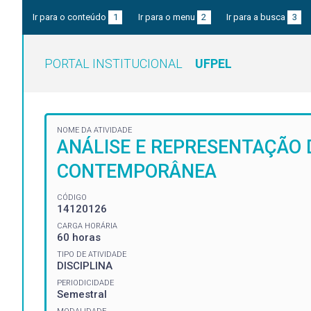
Ir para o conteúdo
1
Ir para o menu
2
Ir para a busca
3
PORTAL INSTITUCIONAL
UFPEL
NOME DA ATIVIDADE
ANÁLISE E REPRESENTAÇÃO 
CONTEMPORÂNEA
CÓDIGO
14120126
CARGA HORÁRIA
60 horas
TIPO DE ATIVIDADE
DISCIPLINA
PERIODICIDADE
Semestral