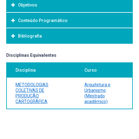
Objetivos
Conteúdo Programático
Objetivo Geral:
Bibliografia
Bibliografia Básica:
Disciplinas Equivalentes
Disciplina
Curso
METODOLOGIAS
Arquitetura e
COLETIVAS DE
Urbanismo
PRODUÇÃO
(Mestrado
CARTOGRÁFICA
acadêmico)