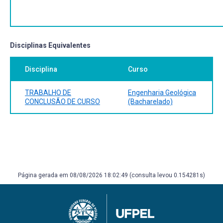
conhecimento prévio acumulado ao longo do curso de
graduação;
ii) o graduando deverá ser capaz de perceber a influência
das metodologias científicas na formulação de seu
projeto de pesquisa e na condução do levantamento e
Disciplinas Equivalentes
tratamento de dados para a elaboração do Relatório final
de TCC;
Disciplina
Curso
iii) capacitar ao uso de diferentes formas de comunicação
e expressão profissional.
TRABALHO DE
Engenharia Geológica
CONCLUSÃO DE CURSO
(Bacharelado)
Página gerada em 08/08/2026 18:02:49 (consulta levou 0.154281s)