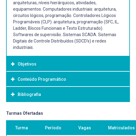
arquiteturas, níveis hierárquicos, atividades,
equipamentos. Computadores industriais: arquitetura,
circuitos lógicos, programação. Controladores Lógicos
Programáveis (CLP): arquitetura, programação (SFC, IL,
Ladder, Blocos Funcionais e Texto Estruturado).
Softwares de supervisão. Sistemas SCADA. Sistemas
Digitais de Controle Distribuídos (SDCD's) e redes
industriais.
Objetivos
Conteúdo Programático
Objetivo Geral:
Proporcionar conhecimentos básicos sobre as
Bibliografia
arquiteturas de controladores lógicos. Capacitar de forma
teórica e prática sobre programação de controladores
lógicos programáveis nas diferentes plataformas
Bibliografia Básica:
Turmas Ofertadas
encontradas na indústria. Fornecer os conceitos e
SILVA, Edilson Alfredo da. Introdução às linguagens de
arquiteturas básicas de sistemas supervisórios e redes
Turma
Período
Vagas
Matriculados
programação para CLP. São Paulo Blucher 2016.
industriais. Ao terminar o curso o aluno deve estar na
NATALE, Ferdinando. Automação industrial. 10. São Paulo