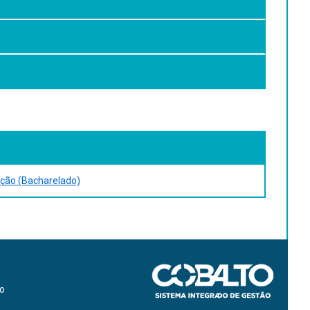
istemas hidráulicos e pneumáticos.
ção (Bacharelado)
556902081.
 1 recurso online. ISBN 9788536530338.
ão
as. São Paulo: Erica, 2015. 1 recurso online. ISBN