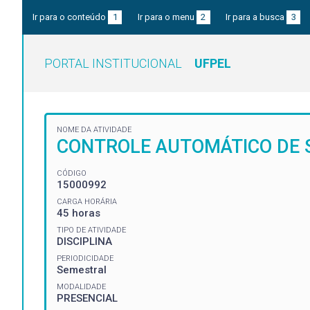
Ir para o conteúdo
1
Ir para o menu
2
Ir para a busca
3
PORTAL INSTITUCIONAL
UFPEL
NOME DA ATIVIDADE
CONTROLE AUTOMÁTICO DE 
CÓDIGO
15000992
CARGA HORÁRIA
45 horas
TIPO DE ATIVIDADE
DISCIPLINA
PERIODICIDADE
Semestral
MODALIDADE
PRESENCIAL