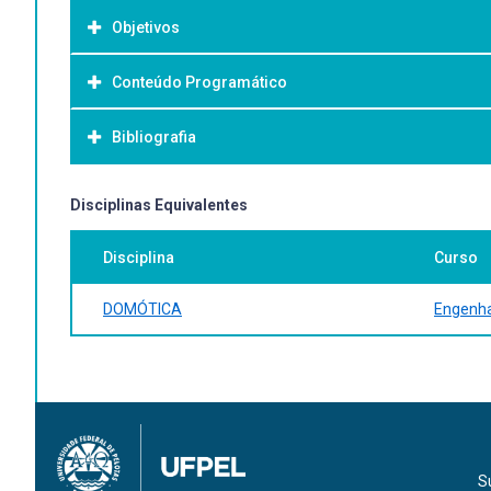
Objetivos
Conteúdo Programático
Objetivo Geral:
Introduzir os conceitos, definições e as principais arqui
Bibliografia
normativas, acessibilidade, segurança, proteção e inclus
Bibliografia Básica:
Disciplinas Equivalentes
OLIVEIRA, André Schneider de; ANDRADE, Fernando Souza d
Disciplina
Curso
TANENBAUM, A. S.; WETHERALL, D., Redes de Computadores
SILVA, Edilson Alfredo da. Introdução às linguagens de p
DOMÓTICA
Engenha
Bibliografia Complementar:
LUGLI, Alexandre Baratella. Sistemas FIELDBUS para auto
NATALE, Ferdinando. Automação industrial. 10. São Paulo 
ESCUELA BRASILEÑO-ARGENTINA DE INFORMÁTICA; ANGEL, Pat
Estudios Avanzados en Informática, 1993. 172 p.
COELHO, Darlene Figueiredo Borges; CRUZ, Victor Hugo do N
S
9788580392210.