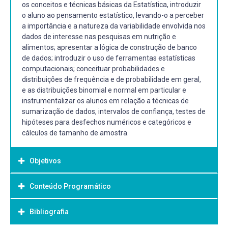
os conceitos e técnicas básicas da Estatística, introduzir
o aluno ao pensamento estatístico, levando-o a perceber
a importância e a natureza da variabilidade envolvida nos
dados de interesse nas pesquisas em nutrição e
alimentos; apresentar a lógica de construção de banco
de dados; introduzir o uso de ferramentas estatísticas
computacionais; conceituar probabilidades e
distribuições de frequência e de probabilidade em geral,
e as distribuições binomial e normal em particular e
instrumentalizar os alunos em relação a técnicas de
sumarização de dados, intervalos de confiança, testes de
hipóteses para desfechos numéricos e categóricos e
cálculos de tamanho de amostra.
Objetivos
Conteúdo Programático
Objetivo Geral:
Familiarizar os alunos com os conceitos e técnicas
Bibliografia
1. Tipos de variáveis. Representação tabular e gráfica e
básicas da Estatística.
distribuição de frequência