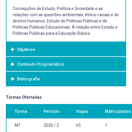
Concepções de Estado, Política e Sociedade e as
relações com as questões ambientais, étnico-raciais e de
direitos humanos. Estudo de Políticas Públicas e de
Políticas Públicas Educacionais. A relação entre Estado e
Políticas Públicas para a Educação Básica.
Objetivos
Conteúdo Programático
Objetivo Geral:
Analisar e compreender as políticas públicas educacionais
Bibliografia
por meio de estudos da legislação, de programas e
projetos oficiais e de dados da realidade educacional na
relação com as questões políticas, econômicas e sociais
Bibliografia Básica:
Turmas Ofertadas
atuais.
AZEVEDO, Janete Maria Lins de. A educação como
Turma
Período
Vagas
Matriculados
política pública. 3. ed. Campinas: Autores Associados,
2004. 75 p. (Coleção polêmicas do nosso tempo; 56).
OLIVEIRA, Dalila Andrade, DUARTE, Adriana. Políticas
M1
2026 / 2
65
1
Públicas e educação: regulação e conhecimento. Belo