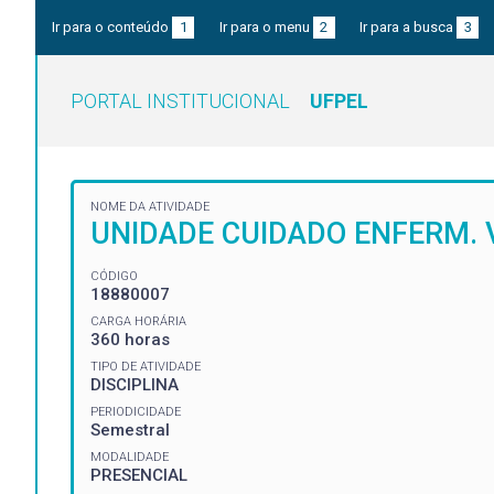
Ir para o conteúdo
1
Ir para o menu
2
Ir para a busca
3
PORTAL INSTITUCIONAL
UFPEL
NOME DA ATIVIDADE
UNIDADE CUIDADO ENFERM. V
CÓDIGO
18880007
CARGA HORÁRIA
360 horas
TIPO DE ATIVIDADE
DISCIPLINA
PERIODICIDADE
Semestral
MODALIDADE
PRESENCIAL