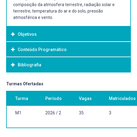
composição da atmosfera terrestre, radiação solar e
terrestre, temperatura do ar e do solo, pressão
atmosférica e vento.
Objetivos
Conteúdo Programático
Objetivo Geral:
Estudar de forma introdutória os processos físicos que
Bibliografia
ocorrem na atmosfera terrestre.
Bibliografia Básica:
Turmas Ofertadas
[1] TUBELIS, A.; NASCIMENTO, F. J. L. Meteorologia
Turma
Período
Vagas
Matriculados
Descritiva: Fundamentos e Aplicações Brasileiras. São
Paulo: Nobel. 1983. 374 p.
[2] VAREJÃO-SILVA, M. A. Meteorologia e Climatologia,
M1
2026 / 2
35
3
Versão Digital 2, Recife, 2006. (online), Disponível em:
https://icat.ufal.br/laboratorio/clima/data/uploads/pdf/M
Acesso em: 10 out. 2022.