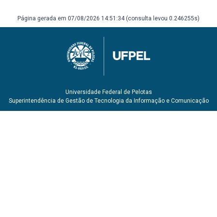
9788572694322.
[5] WALLACE, J. A.; HOBBS, P. V. Atmospheric Science: An
Página gerada em 07/08/2026 14:51:34 (consulta levou 0.246255s)
Introductory Survey, 2.ed. San Diego: Academic Press.
2006. 504p. ISBN 0-12-732951-X.
Universidade Federal de Pelotas
Superintendência de Gestão de Tecnologia da Informação e Comunicação